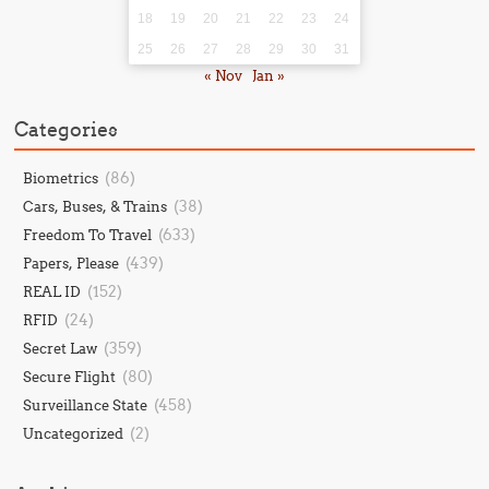
18
19
20
21
22
23
24
25
26
27
28
29
30
31
« Nov
Jan »
Categories
(86)
Biometrics
(38)
Cars, Buses, & Trains
(633)
Freedom To Travel
(439)
Papers, Please
(152)
REAL ID
(24)
RFID
(359)
Secret Law
(80)
Secure Flight
(458)
Surveillance State
(2)
Uncategorized