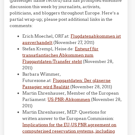
(passenger name record) data has prompted extensive
discussion this week by journalists, activists,
politicians, and bloggers throughout Europe. Here’s a
partial wrap-up; please post additional links in the
comments:
Erich Moechel, ORF.at:
Flugdatenabkommen ist
ausverhandelt
(November 27, 2011)
Stefan Krempl, Heise.de:
Entwurf für
transatlantisches Abkommen zum
Fluggastdaten-Transfer steht
(November 28,
2011)
Barbara Wimmer,
Futurezone.at:
Fluggastdaten: Der gläserne
Passagier wird Realität
(November 28, 2011)
Martin Ehrenhauser, Member of the European
Parliament:
US-PNR-Abkommen
(November 28,
2011)
Martin Ehrenhauser, MEP: Questions for
written answer to the European Commission:
Implications for the EU-US PNR agreement on
computerised reservation systems, including