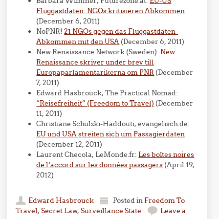
Barbara Wimmer, Futurezone.at:
EU-US
Fluggastdaten: NGOs kritisieren Abkommen
(December 6, 2011)
NoPNR!
21 NGOs gegen das Fluggastdaten-
Abkommen mit den USA
(December 6, 2011)
New Renaissance Network (Sweden):
New
Renaissance skriver under brev till
Europaparlamentarikerna om PNR
(December
7, 2011)
Edward Hasbrouck, The Practical Nomad:
“Reisefreiheit” (Freedom to Travel)
(December
11, 2011)
Christiane Schulzki-Haddouti, evangelisch.de:
EU und USA streiten sich um Passagierdaten
(December 12, 2011)
Laurent Checola, LeMonde.fr:
Les boîtes noires
de l’accord sur les données passagers
(April 19,
2012)
Edward Hasbrouck
Posted in
Freedom To
Travel
,
Secret Law
,
Surveillance State
Leave a