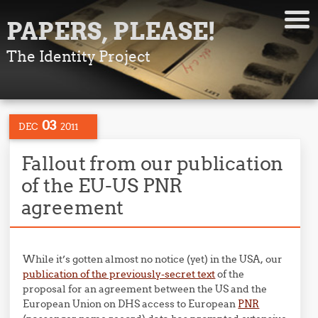
PAPERS, PLEASE!
The Identity Project
03
DEC
2011
Fallout from our publication
of the EU-US PNR
agreement
While it’s gotten almost no notice (yet) in the USA, our
publication of the previously-secret text
of the
proposal for an agreement between the US and the
European Union on DHS access to European
PNR