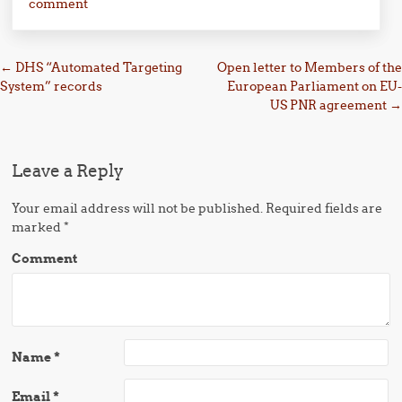
comment
Post navigation
←
DHS “Automated Targeting
Open letter to Members of the
System” records
European Parliament on EU-
US PNR agreement
→
Leave a Reply
Your email address will not be published.
Required fields are
marked
*
Comment
Name
*
Email
*