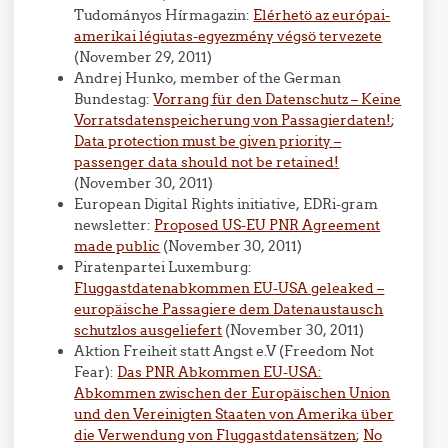
Tudományos Hírmagazin:
Elérhetö az európai-
amerikai légiutas-egyezmény végsö tervezete
(November 29, 2011)
Andrej Hunko, member of the German
Bundestag:
Vorrang für den Datenschutz – Keine
Vorratsdatenspeicherung von Passagierdaten!
;
Data protection must be given priority –
passenger data should not be retained!
(November 30, 2011)
European Digital Rights initiative, EDRi-gram
newsletter:
Proposed US-EU PNR Agreement
made public
(November 30, 2011)
Piratenpartei Luxemburg:
Fluggastdatenabkommen EU-USA geleaked –
europäische Passagiere dem Datenaustausch
schutzlos ausgeliefert
(November 30, 2011)
Aktion Freiheit statt Angst e.V (Freedom Not
Fear):
Das PNR Abkommen EU-USA:
Abkommen zwischen der Europäischen Union
und den Vereinigten Staaten von Amerika über
die Verwendung von Fluggastdatensätzen
;
No