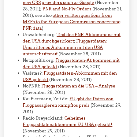
new CRS providers such as Google
(November
28, 2011);
PNR and No-Fly Orders
(November 21,
2011); see also
other written questions from
MEPs to the European Commisison concerning
PNR data
)
Unwatched.org:
Text des PNR-Abkommens mit
den USA durchgesickert
;
Fluggastdaten:
Umstrittenes Abkommen mit den USA
unterschriftsreif
(November 28, 2011)
Netzpolitik.org:
Fluggastdaten-Abkommen mit
den USA geleakt
(November 28, 2011)
Vasistas?:
Fluggastdaten-Abkommen mit den
USA geleakt
(November 28, 2011)
NoPNR!:
Fluggastdaten an die USA – Analyse
(November 28, 2011)
Kai Biermann, Zeit.de:
EU gibt die Daten von
Flugpassagieren kampflos preis
(November 29,
2011)
Radio Dreyeckland:
Geheimes
Fluggastdatenabkommen EU-USA geleakt!
(November 29, 2011)