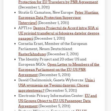
Protection for EU Travelers by PNR Agreement
(December 1, 2011)
Stratis G. Camatsos, New Europe:
Peter Hustinx:
European Data Protection Supervisor
[Interview]
(December 1, 2011)
APTI.ro:
Despre Proiectul de Acord între SUA si
UE privind transferul si folosirea datelor despre
pasageri
(December 1, 2011)
Cornelia Ernst, Member of the European
Parliament, Neues Deutschland:
Rasterfahndung
(December 2, 2011)
The Identity Project and 20 other US and
European NGOs:
Open Letter to Members of the
European Parliament on the EU-US PNR
Agreement
(December 5, 2011)
Dawid Chalimoniuk, Gazeta Wyborcza:
Unia i
USA wymienia sie Twoimi danymi. Chcesz
zaprotestowac?
(December 5, 2011)
Electronic Privacy Information Center:
EU and
US Groups Object to EU-US Passenger Data
Agreement
(December 5, 2011)