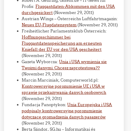
Robert A. Gehring, Golem.de – IT-News für
Profis:
Fluggastdaten-Abkommen mit den USA
durchgesickert
(November 29, 2011)
Austrian Wings – Österreichs Luftfahrtmagazin:
Neues EU-Flugdatensystem
(November 29, 2011)
Freiheitlicher Parlamentsklub Österreich:
Hoffnungsschimmer bei
Fluggastdatenspeicherung am erneuten
Kniefall der EU vor den USA gescheitert
(November 29, 2011)
Gazeta Wyborcza:
Unia i USA wymienia sie
Twoimi danymi. Chcesz zaprotestowa??
(November 29, 2011)
Marcin Marciniak, Computerworld.pl:
Kontrowersyjne porozumienie UE i USA w
sprawie przekazywania danych osobowych
(November 29, 2011)
Fundacja Panoptykon:
Unia Europejska i USA
podpisaly kontrowersyjne porozumienie
dotyczace gromadzenia danych pasazerów
(November 29, 2011)
Berta Sándor, SG.hu – Informatikai és